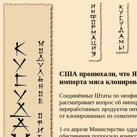
США пронюхали, что Яп
импорта мяса клониров
Соединённые Штаты по неофиц
рассматривает вопрос об импо
переработанных продуктов пи
от клонированных из соматиче
1-го апреля Министерство здр
обеспечения попросило комис