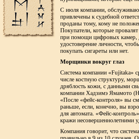
С июля компании, обслуживаю
привлечены к судебной ответст
проданы тому, кому не положен
Покупатели, которые провалят
при помощи цифровых камер, 
удостоверение личности, чтоб
покупать сигареты или нет.
Морщинки вокруг глаз
Система компании «Fujitaka» с
числе костную структуру, морщ
дряблость кожи, с данными св
компании Хадзимэ Ямамото (Ha
«После «фейс-контроля» вы смо
раньше, если, конечно, вы взр
для автомата. «Фейс-контроль
кражи несовершеннолетними у
Компания говорит, что систем
правильно в 9 из 10 случаев.