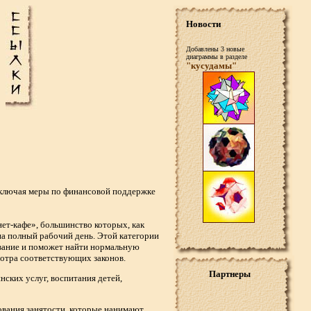
Новости
Добавлены 3 новые
диаграммы в разделе
"кусудамы"
включая меры по финансовой поддержке
ет-кафе», большинство которых, как
на полный рабочий день. Этой категории
вание и поможет найти нормальную
мотра соответствующих законов.
Партнеры
ских услуг, воспитания детей,
ования занятости, которые нанимают