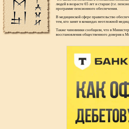
людей в возрасте 65 лет и старше (т.е. пен
программе пенсионного обеспечения.
В медицинской сфере правительство обеспеч
тем, кто занят в командах неотложной меди
Также чиновники сообщили, что в Министерс
восстановления общественного доверия к М