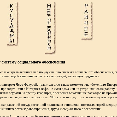
 систему социального обеспечения
мплекс чрезвычайных мер по улучшению системы социального обеспечения, 
а также содействие занятости пожилых людей, желающих трудиться.
инистром Ясуо Фукудой, правительство также поможет т.н. «беженцам Интерн
 проводят ночи в Интернет-кафе, не имея дома или не устроившись на работу 
ными ссудами на аренду квартиры, обеспечит возмещение расходов на прожи
отражён в бюджетных запросах на 2009 г. или же будет реализован путём перес
 направлений государственной политики в отношении пожилых людей, медицин
 Министерства здравоохранения, труда и социального обеспечения.
 людей, правительство будет поддерживать их через компании системы страх