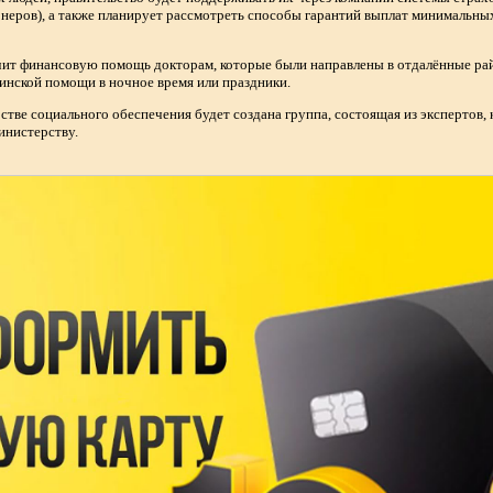
сионеров), а также планирует рассмотреть способы гарантий выплат минимальн
ит финансовую помощь докторам, которые были направлены в отдалённые район
цинской помощи в ночное время или праздники.
тве социального обеспечения будет создана группа, состоящая из экспертов,
инистерству.