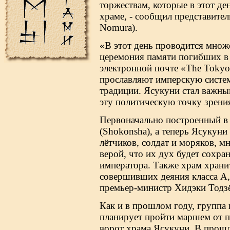
торжествам, которые в этот де
храме, - сообщил представит
Nomura).
«В этот день проводится множ
церемония памяти погибших в 
электронной почте «The Tokyo
прославляют имперскую систем
традиции. Ясукуни стал важны
эту политическую точку зрени
Первоначально построенный в 
(Shokonsha), а теперь Ясукуни 
лётчиков, солдат и моряков, 
верой, что их дух будет сохран
императора. Также храм храни
совершивших деяния класса А, 
премьер-министр Хидэки Тодзё 
Как и в прошлом году, группа
планирует пройти маршем от п
ворот храма Ясукуни. В прошл