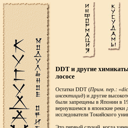
DDT и другие химикаты
лососе
Остатки DDT (
Прим. пер.: «dic
инсектицид
) и другие высоко
были запрещены в Японии в 19
вернувшемся в японские реки 
исследователи Токийского унив
Это первый случай, когда хим