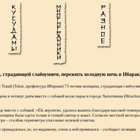
 страдающей слабоумием, пережить холодную ночь в Ибарак
е Токай (Tokai, префектура Ибараки) 73-летняя женщина, страдающая слабоуми
на в четверг днём вместе с собакой возле парка в городе Хитатинака (Hitachi
це вместе с собакой. «Ей, вероятно, удалось выжить благодаря высокой темпер
о женщина была одета только в тонкий свитер и жакет. Согласно местной метеор
ура – столбик термометра упал ниже нулевой отметки.
 принадлежал, но, по-видимому, очень к ней привязался – сообщает полиция.