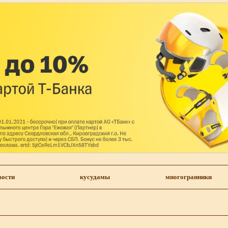
вости
кусудамы
многогранники