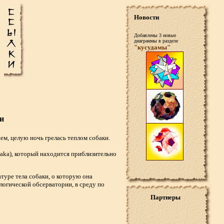
Новости
Добавлены 3 новые
диаграммы в разделе
"кусудамы"
и
ем, целую ночь грелась теплом собаки.
naka), который находится приблизительно
атуре тела собаки, о которую она
ологической обсерватории, в среду по
Партнеры